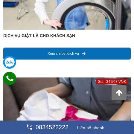
DỊCH VỤ GIẶT LÀ CHO KHÁCH SẠN
Xem chi tiết dịch vụ
Giá : 34,567 VNĐ
0834522222
Liên hệ nhanh