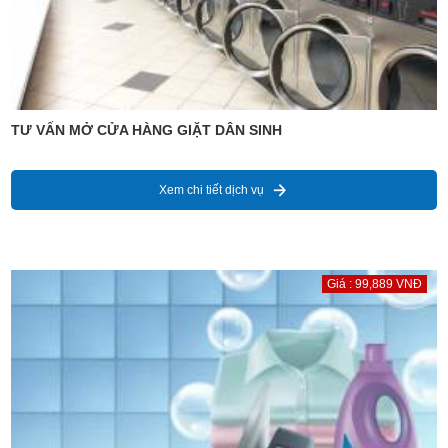
TƯ VẤN MỞ CỬA HÀNG GIẶT DÂN SINH
Xem chi tiết dịch vụ
Giá : 99,889 VNĐ