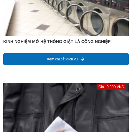
KINH NGHIỆM MỞ HỆ THỐNG GIẶT LÀ CÔNG NGHIỆP
Xem chi tiết dịch vụ
Giá : 9,999 VNĐ