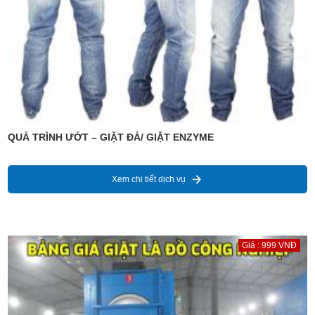
QUÁ TRÌNH ƯỚT – GIẶT ĐÁ/ GIẶT ENZYME
Xem chi tiết dịch vụ
Giá : 999 VNĐ