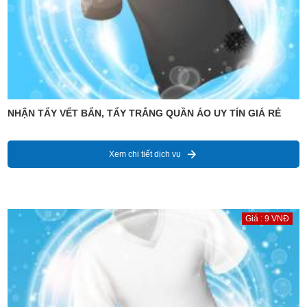
NHẬN TẨY VẾT BẨN, TẨY TRẮNG QUẦN ÁO UY TÍN GIÁ RẺ
Xem chi tiết dịch vụ
Giá : 9 VNĐ