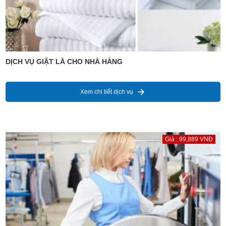
DỊCH VỤ GIẶT LÀ CHO NHÀ HÀNG
Xem chi tiết dịch vụ
Giá : 99,889 VNĐ