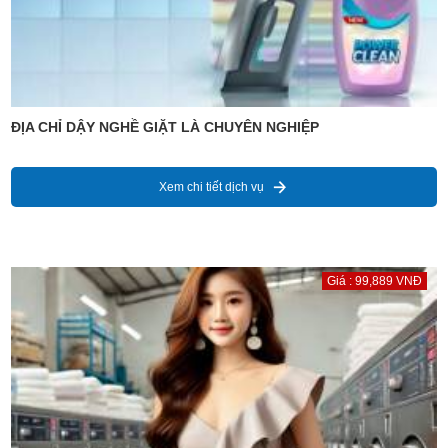
ĐỊA CHỈ DẬY NGHỀ GIẶT LÀ CHUYÊN NGHIỆP
Xem chi tiết dịch vụ
Giá : 99,889 VNĐ