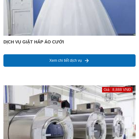
DỊCH VỤ GIẶT HẤP ÁO CƯỚI
Xem chi tiết dịch vụ
Giá : 8,888 VNĐ