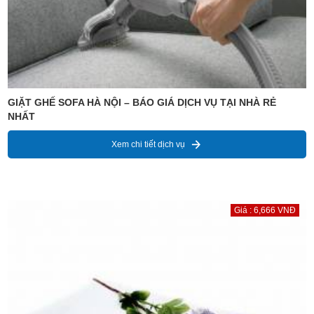
GIẶT GHẾ SOFA HÀ NỘI – BÁO GIÁ DỊCH VỤ TẠI NHÀ RẺ
NHẤT
Xem chi tiết dịch vụ
Giá : 6,666 VNĐ