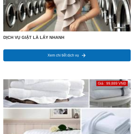
DỊCH VỤ GIẶT LÀ LẤY NHANH
Xem chi tiết dịch vụ
Giá : 99,889 VNĐ