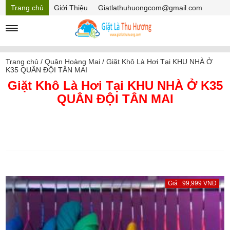
Trang chủ
Giới Thiệu
Giatlathuhuongcom@gmail.com
Hồ sơ năng lực
Mã Giảm giá
Trang chủ
/
Quận Hoàng Mai
/
Giặt Khô Là Hơi Tại KHU NHÀ Ở
K35 QUÂN ĐỘI TÂN MAI
Giặt Khô Là Hơi Tại KHU NHÀ Ở K35
QUÂN ĐỘI TÂN MAI
Giá : 99,999 VNĐ