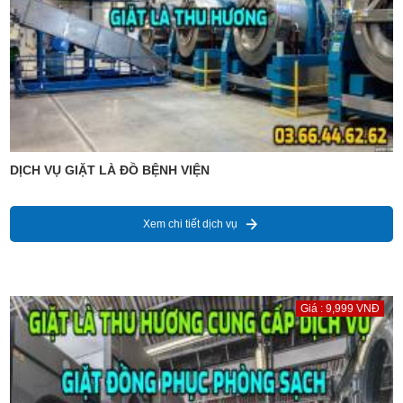
DỊCH VỤ GIẶT LÀ ĐỒ BỆNH VIỆN
Xem chi tiết dịch vụ
Giá : 9,999 VNĐ