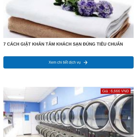
7 CÁCH GIẶT KHĂN TẮM KHÁCH SẠN ĐÚNG TIÊU CHUẨN
Xem chi tiết dịch vụ
Giá : 6,666 VNĐ