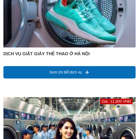
DỊCH VỤ GIẶT GIÀY THỂ THAO Ở HÀ NỘI
Xem chi tiết dịch vụ
Giá : 11,000 VNĐ