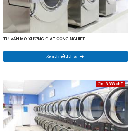
TƯ VẤN MỞ XƯỞNG GIẶT CÔNG NGHIỆP
Xem chi tiết dịch vụ
Giá : 8,888 VNĐ