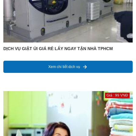
DỊCH VỤ GIẶT ỦI GIÁ RẺ LẤY NGAY TẬN NHÀ TPHCM
Xem chi tiết dịch vụ
Giá : 99 VNĐ