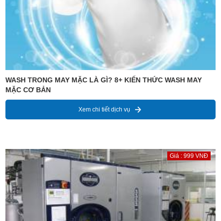
WASH TRONG MAY MẶC LÀ GÌ? 8+ KIẾN THỨC WASH MAY
MẶC CƠ BẢN
Xem chi tiết dịch vụ
Giá : 999 VNĐ