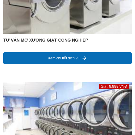
TƯ VẤN MỞ XƯỞNG GIẶT CÔNG NGHIỆP
Xem chi tiết dịch vụ
Giá : 8,888 VNĐ