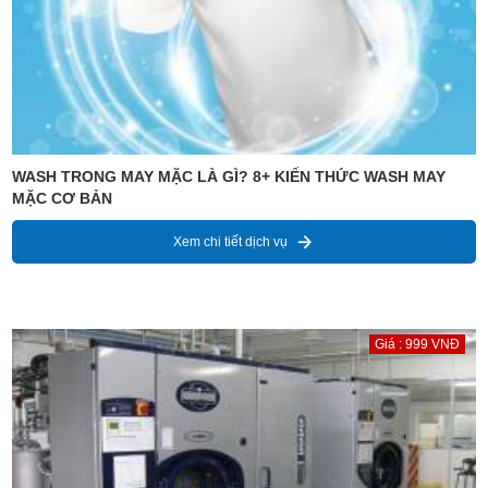
WASH TRONG MAY MẶC LÀ GÌ? 8+ KIẾN THỨC WASH MAY
MẶC CƠ BẢN
Xem chi tiết dịch vụ
Giá : 999 VNĐ