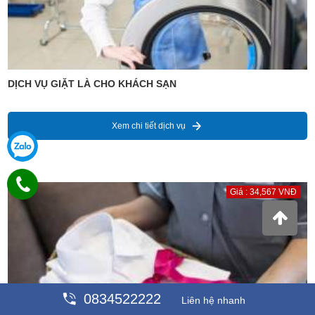
DỊCH VỤ GIẶT LÀ CHO KHÁCH SẠN
Xem chi tiết dịch vụ
Giá : 34,567 VNĐ
0834522222
Liên hệ nhanh