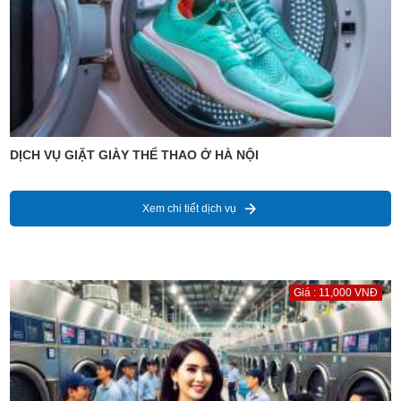
DỊCH VỤ GIẶT GIÀY THỂ THAO Ở HÀ NỘI
Xem chi tiết dịch vụ
Giá : 11,000 VNĐ