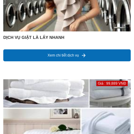
DỊCH VỤ GIẶT LÀ LẤY NHANH
Xem chi tiết dịch vụ
Giá : 99,889 VNĐ