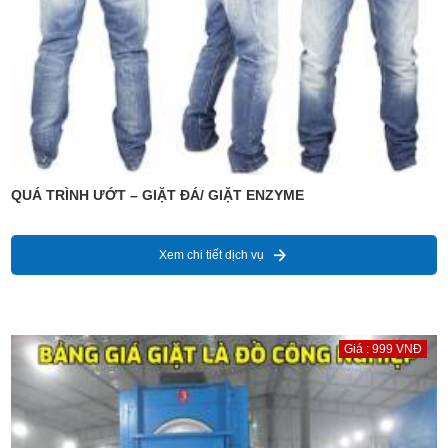
QUÁ TRÌNH ƯỚT – GIẶT ĐÁ/ GIẶT ENZYME
Xem chi tiết dịch vụ
Giá : 999 VNĐ