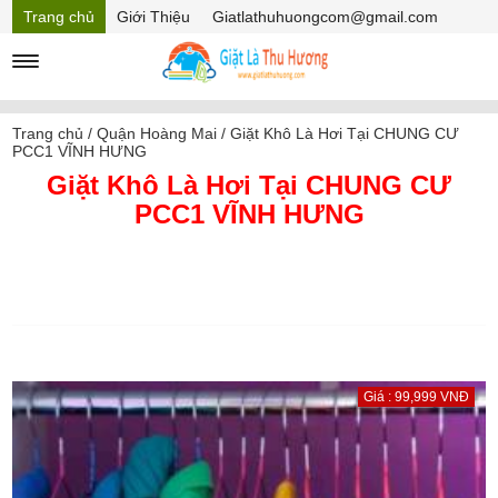
Trang chủ
Giới Thiệu
Giatlathuhuongcom@gmail.com
Hồ sơ năng lực
Mã Giảm giá
Trang chủ
/
Quận Hoàng Mai
/
Giặt Khô Là Hơi Tại CHUNG CƯ
PCC1 VĨNH HƯNG
Giặt Khô Là Hơi Tại CHUNG CƯ
PCC1 VĨNH HƯNG
Giá : 99,999 VNĐ