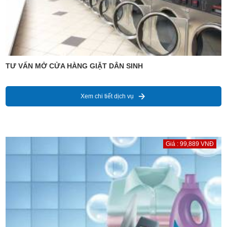
TƯ VẤN MỞ CỬA HÀNG GIẶT DÂN SINH
Xem chi tiết dịch vụ
Giá : 99,889 VNĐ