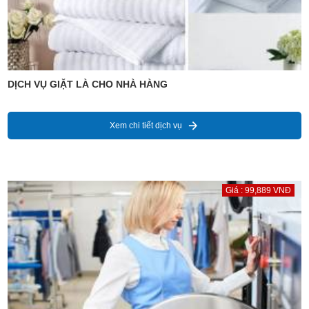
DỊCH VỤ GIẶT LÀ CHO NHÀ HÀNG
Xem chi tiết dịch vụ
Giá : 99,889 VNĐ