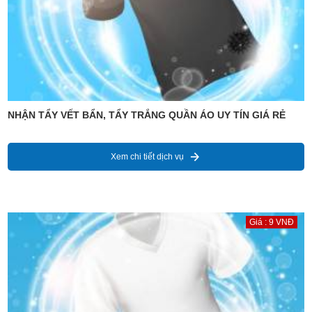
NHẬN TẨY VẾT BẨN, TẨY TRẮNG QUẦN ÁO UY TÍN GIÁ RẺ
Xem chi tiết dịch vụ
Giá : 9 VNĐ