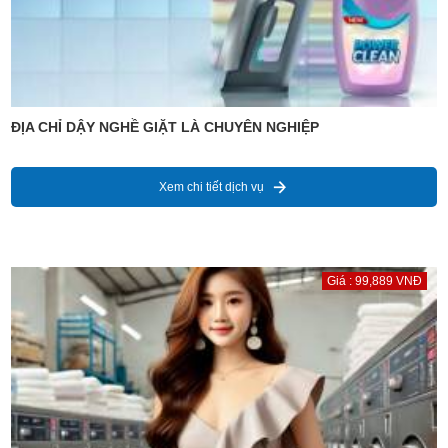
ĐỊA CHỈ DẬY NGHỀ GIẶT LÀ CHUYÊN NGHIỆP
Xem chi tiết dịch vụ
Giá : 99,889 VNĐ