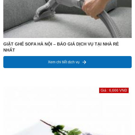
GIẶT GHẾ SOFA HÀ NỘI – BÁO GIÁ DỊCH VỤ TẠI NHÀ RẺ
NHẤT
Xem chi tiết dịch vụ
Giá : 6,666 VNĐ