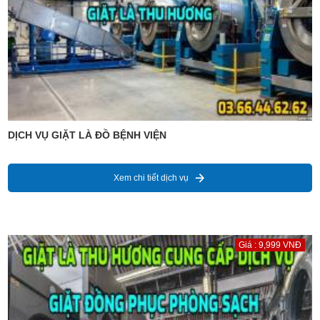
DỊCH VỤ GIẶT LÀ ĐỒ BỆNH VIỆN
Xem chi tiết dịch vụ
Giá : 9,999 VNĐ