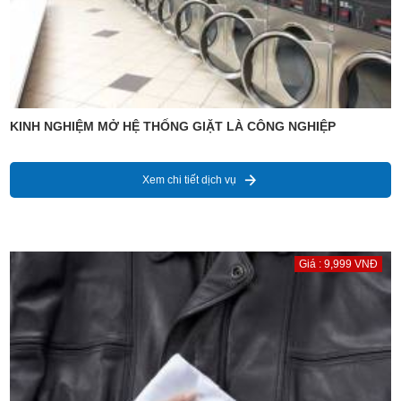
KINH NGHIỆM MỞ HỆ THỐNG GIẶT LÀ CÔNG NGHIỆP
Xem chi tiết dịch vụ
Giá : 9,999 VNĐ