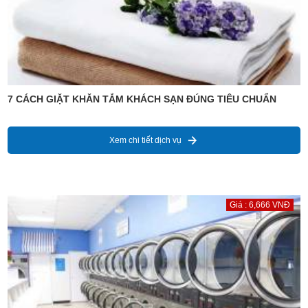
7 CÁCH GIẶT KHĂN TẮM KHÁCH SẠN ĐÚNG TIÊU CHUẨN
Xem chi tiết dịch vụ
Giá : 6,666 VNĐ