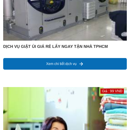
DỊCH VỤ GIẶT ỦI GIÁ RẺ LẤY NGAY TẬN NHÀ TPHCM
Xem chi tiết dịch vụ
Giá : 99 VNĐ