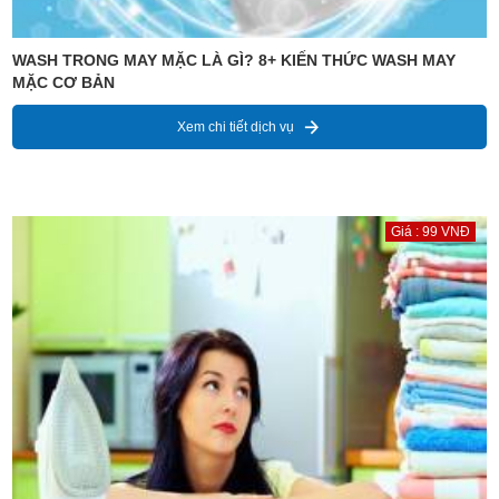
WASH TRONG MAY MẶC LÀ GÌ? 8+ KIẾN THỨC WASH MAY
MẶC CƠ BẢN
Xem chi tiết dịch vụ
Giá : 99 VNĐ