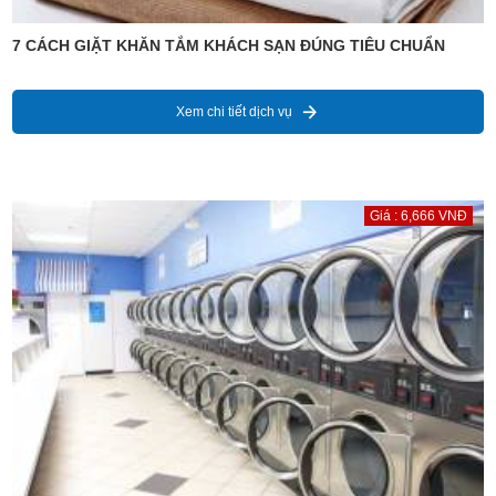
7 CÁCH GIẶT KHĂN TẮM KHÁCH SẠN ĐÚNG TIÊU CHUẨN
Xem chi tiết dịch vụ
Giá : 6,666 VNĐ