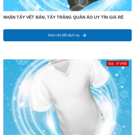
NHẬN TẨY VẾT BẨN, TẨY TRẮNG QUẦN ÁO UY TÍN GIÁ RẺ
Xem chi tiết dịch vụ
Giá : 9 VNĐ