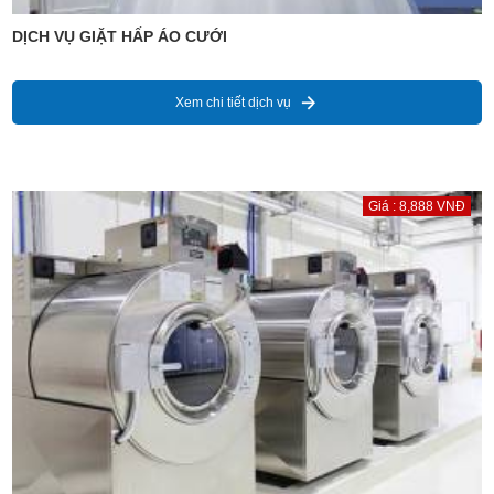
DỊCH VỤ GIẶT HẤP ÁO CƯỚI
Xem chi tiết dịch vụ
Giá : 8,888 VNĐ