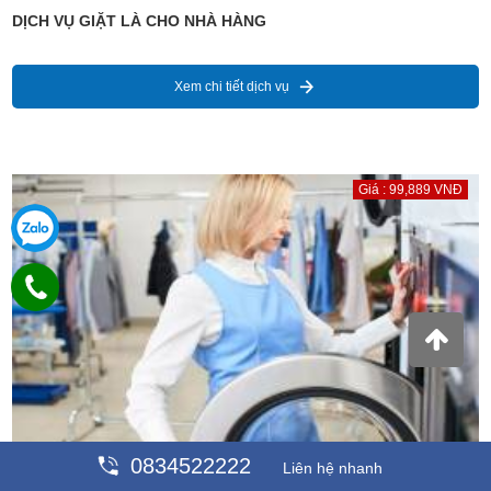
DỊCH VỤ GIẶT LÀ CHO NHÀ HÀNG
Xem chi tiết dịch vụ
Giá : 99,889 VNĐ
0834522222
Liên hệ nhanh