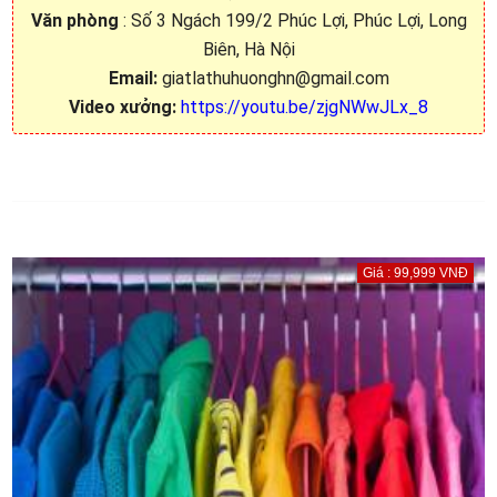
Văn phòng
: Số 3 Ngách 199/2 Phúc Lợi, Phúc Lợi, Long
Biên, Hà Nội
Email:
giatlathuhuonghn@gmail.com
Video xưởng:
https://youtu.be/zjgNWwJLx_8
Giá : 99,999 VNĐ