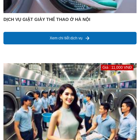
DỊCH VỤ GIẶT GIÀY THỂ THAO Ở HÀ NỘI
Xem chi tiết dịch vụ
Giá : 11,000 VNĐ