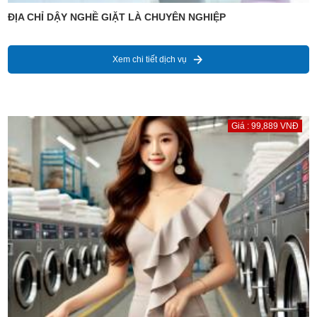
ĐỊA CHỈ DẬY NGHỀ GIẶT LÀ CHUYÊN NGHIỆP
Xem chi tiết dịch vụ
Giá : 99,889 VNĐ