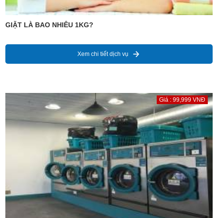
GIẶT LÀ BAO NHIÊU 1KG?
Xem chi tiết dịch vụ
Giá : 99,999 VNĐ