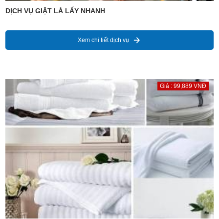
DỊCH VỤ GIẶT LÀ LẤY NHANH
Xem chi tiết dịch vụ
Giá : 99,889 VNĐ