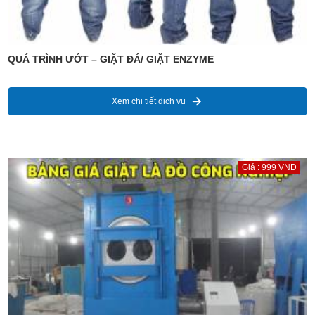
QUÁ TRÌNH ƯỚT – GIẶT ĐÁ/ GIẶT ENZYME
Xem chi tiết dịch vụ
Giá : 999 VNĐ