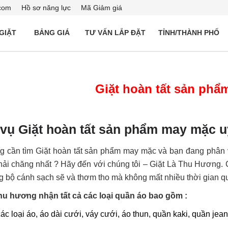
com
Hồ sơ năng lực
Mã Giảm giá
 GIẶT
BẢNG GIÁ
TƯ VẤN LẮP ĐẶT
TỈNH/THÀNH PHỐ
Giặt hoàn tất sản ph
vụ Giặt hoàn tất sản phẩm may mặc uy
g cần tìm Giặt hoàn tất sản phẩm may mặc và bạn đang phân v
hải chăng nhất ? Hãy đến với chúng tôi – Giặt Là Thu Hương. C
 bộ cánh sạch sẽ và thơm tho mà không mất nhiều thời gian q
 thu hương nhận tất cả các loại quần áo bao gồm :
các loại áo, áo dài cưới, váy cưới, áo thun, quần kaki, quần jean