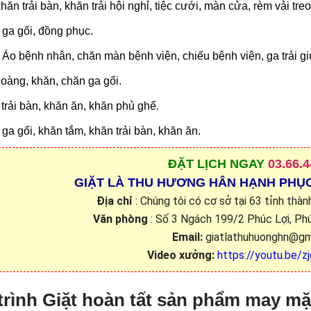
khăn trải bàn, khăn trải hội nghỉ, tiệc cưới, màn cửa, rèm vải tr
ga gối, đồng phục.
Áo bệnh nhân, chăn màn bệnh viện, chiếu bệnh viện, ga trải g
oàng, khăn, chăn ga gối.
trải bàn, khăn ăn, khăn phủ ghế.
ga gối, khăn tắm, khăn trải bàn, khăn ăn.
ĐẶT
LỊCH NGAY
03.66.4
GIẶT LÀ THU HƯƠNG HÂN HẠNH PHỤ
Địa chỉ
: Chúng tôi có cơ sở tại 63 tỉnh thà
Văn phòng
: Số 3 Ngách 199/2 Phúc Lợi, Phú
Email:
giatlathuhuonghn@gm
Video xưởng:
https://youtu.be
trình Giặt hoàn tất sản phẩm may mặ