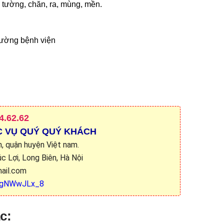
eo tường, chăn, ra, mùng, mền.
iường bệnh viện
4.62.62
C VỤ QUÝ QUÝ KHÁCH
nh, quận huyện Việt nam.
c Lợi, Long Biên, Hà Nội
ail.com
/zjgNWwJLx_8
c: