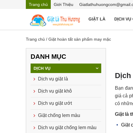
Trang chủ
Giới Thiệu
Giatlathuhuongcom@gmail.
GIẶT LÀ
DỊCH VỤ
Trang chủ
/
Giặt hoàn tất sản phẩm may mặc
DANH MỤC
DỊCH VỤ
Dịch 
Dịch vụ giặt là
Bạn đan
Dịch vụ giặt khô
giá cả p
Dịch vụ giặt ướt
có những
Giặt là
Giặt chống lem màu
Giặt 
Dịch vụ giặt chống lem màu