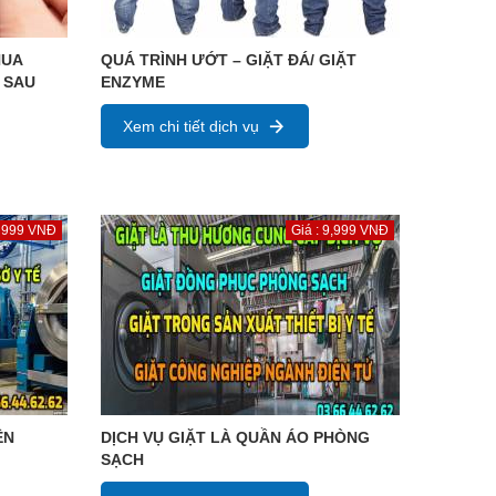
HUA
QUÁ TRÌNH ƯỚT – GIẶT ĐÁ/ GIẶT
 SAU
ENZYME
Xem chi tiết dịch vụ
: 999 VNĐ
Giá : 9,999 VNĐ
ỆN
DỊCH VỤ GIẶT LÀ QUẦN ÁO PHÒNG
SẠCH