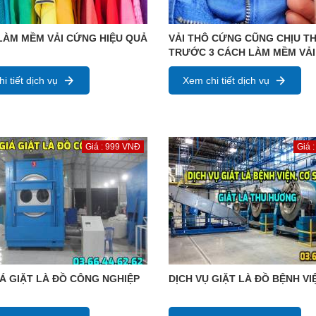
LÀM MỀM VẢI CỨNG HIỆU QUẢ
VẢI THÔ CỨNG CŨNG CHỊU T
TRƯỚC 3 CÁCH LÀM MỀM VẢI
i tiết dịch vụ
Xem chi tiết dịch vụ
Giá : 999 VNĐ
Giá 
Á GIẶT LÀ ĐỒ CÔNG NGHIỆP
DỊCH VỤ GIẶT LÀ ĐỒ BỆNH VI