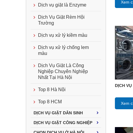
Xem ch
Dịch vụ giặt là Enzyme
Dịch Vụ Giặt Rèm Hội
Trường
Dịch vụ xử lý kiềm màu
Dịch vụ xử lý chống lem
màu
Dịch Vụ Giặt Là Công
Nghiệp Chuyên Nghiệp
Nhất Tại Hà Nội
DỊCH VỤ
Top 8 Hà Nội
Top 8 HCM
Xem ch
DỊCH VỤ GIẶT DÂN SINH
DỊCH VỤ GIẶT CÔNG NGHIỆP
CHỌN DỊCH VỤ Ở HÀ NỘI