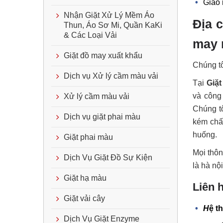
Giao 
Nhận Giặt Xử Lý Mềm Áo
Địa c
Thun, Áo Sơ Mi, Quần KaKi
& Các Loại Vải
may 
Giặt đồ may xuất khẩu
Chúng tô
Dịch vụ Xử lý cầm màu vải
Tại
Giặt
và công
Xử lý cầm màu vải
Chúng tô
Dịch vụ giặt phai màu
kém chất
huống.
Giặt phai màu
Mọi thôn
Dịch Vụ Giặt Đồ Sự Kiện
là hà nội
Giặt hạ màu
Liên 
Giặt vải cây
H
ệ t
Dịch Vụ Giặt Enzyme