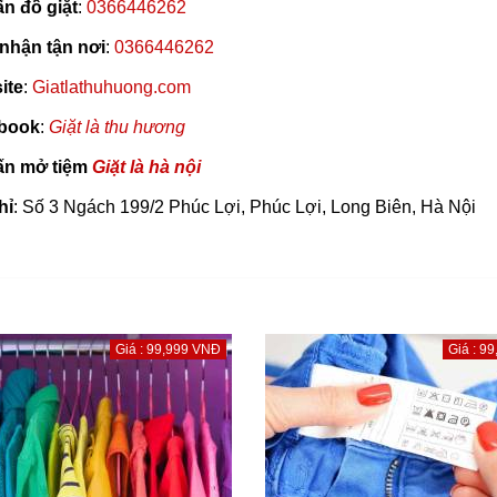
n đồ giặt
:
0366446262
nhận tận nơi
:
0366446262
ite
:
Giatlathuhuong.com
book
:
Giặt là thu hương
ấn mở tiệm
Giặt là hà nội
hỉ
: Số 3 Ngách 199/2 Phúc Lợi, Phúc Lợi, Long Biên, Hà Nội
Giá : 99,999 VNĐ
Giá : 9