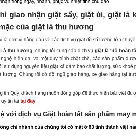
nhận trong ngày, nhanh, phục vụ nhiệt tình chu đáo
hỉ giao nhận giặt sấy, giặt ủi, giặt l
mặc của giặt là thu hương
i là đơn vị hàng đầu về các dịch vụ giặt đồ số lượng lớn chuyê
 Là thu hương
, chúng tôi cung cấp dịch vụ
giặt là
“
đồ hoàn t
 nghệ hiện đại và một quy trình chặt chẽ, các sản phẩm được
i sử dụng nguyên liệu giặt xả đảm bảo chất lượng, sức khoẻ ph
 lượng. Chúng tôi có đội ngũ giao hàng, xe giao hàng tại tr
g tin Quý khách hàng muốn đóng góp để thực hiện bài viết được 
 uy tín tại
tại đây
hệ với dịch vụ Giặt hoàn tất sản phẩm ma
hống chi nhánh của chúng tôi có mặt ở 63 tỉnh thành việt na