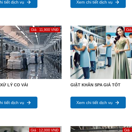
i tiết dịch vụ
Xem chi tiết dịch vụ
Giá : 11,900 VNĐ
Giá
 XỬ LÝ CO VẢI
GIẶT KHĂN SPA GIÁ TỐT
i tiết dịch vụ
Xem chi tiết dịch vụ
Giá : 12,000 VNĐ
Giá 