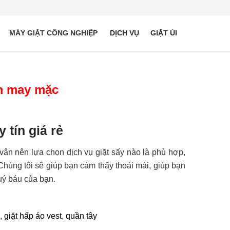
MÁY GIẶT CÔNG NGHIỆP
DỊCH VỤ
GIẶT ỦI
ẩm may mặc
 tín giá rẻ
ân nên lựa chọn dịch vụ giặt sấy nào là phù hợp,
húng tôi sẽ giúp bạn cảm thấy thoải mái, giúp bạn
uý báu của bạn.
, giặt hấp áo vest, quần tây