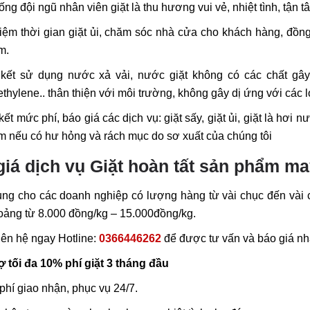
ống đội ngũ nhân viên giặt là thu hương vui vẻ, nhiệt tình, tận
kiệm thời gian giặt ủi, chăm sóc nhà cửa cho khách hàng, đồn
m.
kết sử dụng nước xả vải, nước giặt không có các chất gâ
ethylene
.. thân thiện với môi trường, không gây dị ứng với các
ết mức phí, báo giá các dịch vụ: giặt sấy, giặt ủi, giặt là hơi n
 nếu có hư hỏng và rách mục do sơ xuất của chúng tôi
giá dịch vụ Giặt hoàn tất sản phẩm ma
ng cho các doanh nghiệp có lượng hàng từ vài chục đến vài 
oảng từ 8.000 đồng/kg – 15.000đồng/kg.
iên hệ ngay Hotline:
0366446262
để được tư vấn và báo giá nh
ợ tối đa 10% phí giặt 3 tháng đầu
phí giao nhận, phục vụ 24/7.