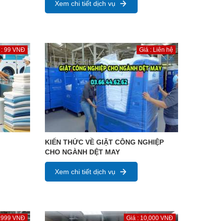
Xem chi tiết dịch vụ
 : 99 VNĐ
Giá : Liên hệ
KIẾN THỨC VỀ GIẶT CÔNG NGHIỆP
CHO NGÀNH DỆT MAY
Xem chi tiết dịch vụ
: 999 VNĐ
Giá : 10,000 VNĐ