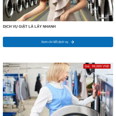
DỊCH VỤ GIẶT LÀ LẤY NHANH
Xem chi tiết dịch vụ
Giá : 99,889 VNĐ