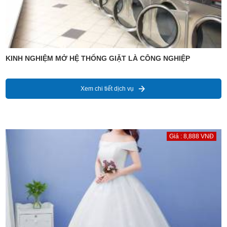
KINH NGHIỆM MỞ HỆ THỐNG GIẶT LÀ CÔNG NGHIỆP
Xem chi tiết dịch vụ
Giá : 8,888 VNĐ