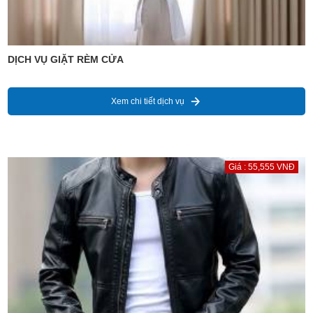
DỊCH VỤ GIẶT RÈM CỬA
Xem chi tiết dịch vụ
Giá : 55,555 VNĐ