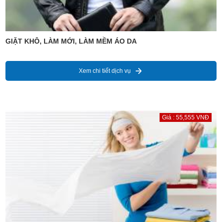
GIẶT KHÔ, LÀM MỚI, LÀM MỀM ÁO DA
Xem chi tiết dịch vụ
Giá : 55,555 VNĐ