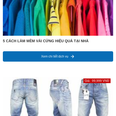
5 CÁCH LÀM MỀM VẢI CỨNG HIỆU QUẢ TẠI NHÀ
Xem chi tiết dịch vụ
Giá : 99,999 VNĐ