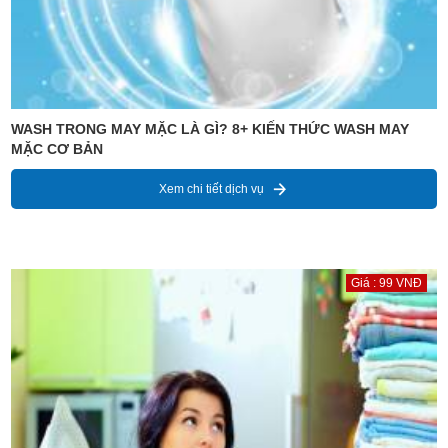
WASH TRONG MAY MẶC LÀ GÌ? 8+ KIẾN THỨC WASH MAY
MẶC CƠ BẢN
Xem chi tiết dịch vụ
Giá : 99 VNĐ