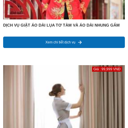
DỊCH VỤ GIẶT ÁO DÀI LỤA TƠ TÀM VÀ ÁO DÀI NHUNG GẤM
Xem chi tiết dịch vụ
Giá : 99,999 VNĐ