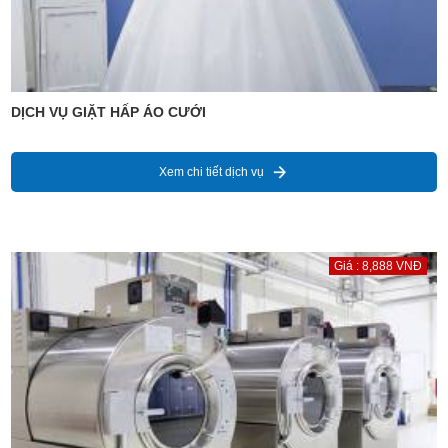
DỊCH VỤ GIẶT HẤP ÁO CƯỚI
Xem chi tiết dịch vụ
Giá : 8,888 VNĐ