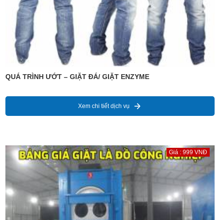
QUÁ TRÌNH ƯỚT – GIẶT ĐÁ/ GIẶT ENZYME
Xem chi tiết dịch vụ
Giá : 999 VNĐ