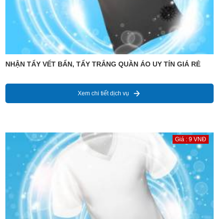
NHẬN TẨY VẾT BẨN, TẨY TRẮNG QUẦN ÁO UY TÍN GIÁ RẺ
Xem chi tiết dịch vụ
Giá : 9 VNĐ