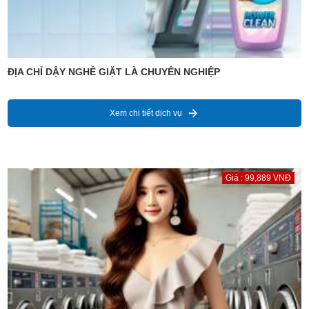
ĐỊA CHỈ DẬY NGHỀ GIẶT LÀ CHUYÊN NGHIỆP
Xem chi tiết dịch vụ
Giá : 99,889 VNĐ