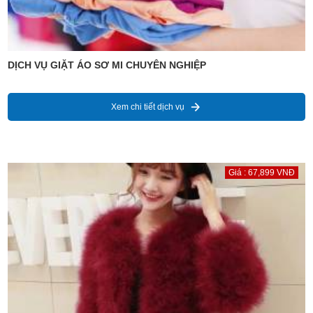
DỊCH VỤ GIẶT ÁO SƠ MI CHUYÊN NGHIỆP
Xem chi tiết dịch vụ
Giá : 67,899 VNĐ