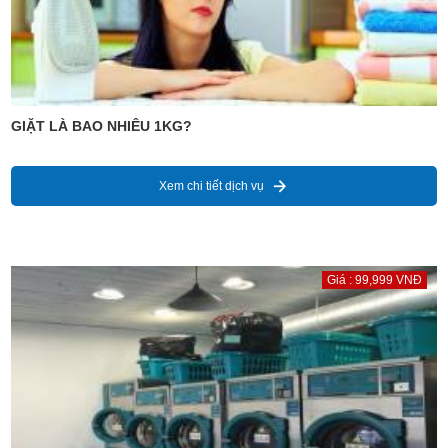
GIẶT LÀ BAO NHIÊU 1KG?
Xem chi tiết dịch vụ
Giá : 99,999 VNĐ