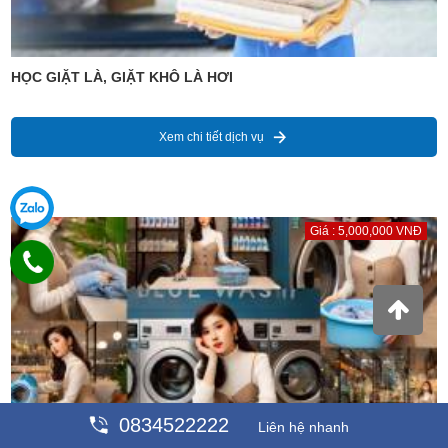
HỌC GIẶT LÀ, GIẶT KHÔ LÀ HƠI
Xem chi tiết dịch vụ
Giá : 5,000,000 VNĐ
0834522222
Liên hệ nhanh