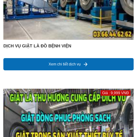
DỊCH VỤ GIẶT LÀ ĐỒ BỆNH VIỆN
Xem chi tiết dịch vụ
Giá : 9,999 VNĐ