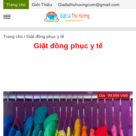
Trang chủ
Giới Thiệu
Giatlathuhuongcom@gmail.com
Hồ sơ năng lực
Mã Giảm giá
Trang chủ
/
Giặt đồng phục y tế
Giặt đồng phục y tế
Giá : 99,999 VNĐ