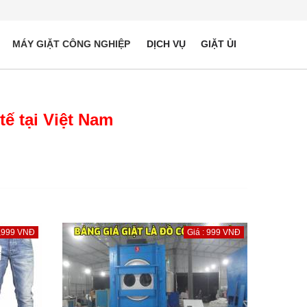
MÁY GIẶT CÔNG NGHIỆP
DỊCH VỤ
GIẶT ỦI
 tế tại Việt Nam
9,999 VNĐ
Giá : 999 VNĐ