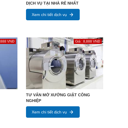
DỊCH VỤ TẠI NHÀ RẺ NHẤT
Xem chi tiết dịch vụ
8,888 VNĐ
Giá : 8,888 VNĐ
TƯ VẤN MỞ XƯỞNG GIẶT CÔNG
NGHIỆP
Xem chi tiết dịch vụ