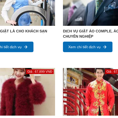
 GIẶT LÀ CHO KHÁCH SẠN
DỊCH VỤ GIẶT ÁO COMPLE, Á
CHUYÊN NGHIỆP
i tiết dịch vụ
Xem chi tiết dịch vụ
Giá : 67,899 VNĐ
Giá : 6