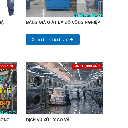
IẶT
BẢNG GIÁ GIẶT LÀ ĐỒ CÔNG NGHIỆP
Xem chi tiết dịch vụ
9,999 VNĐ
Giá : 11,900 VNĐ
PHÒNG
DỊCH VỤ XỬ LÝ CO VẢI