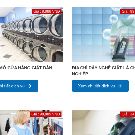
Giá : 8,888 VNĐ
Giá : 9
MỞ CỬA HÀNG GIẶT DÂN
ĐỊA CHỈ DẬY NGHỀ GIẶT LÀ 
NGHIỆP
i tiết dịch vụ
Xem chi tiết dịch vụ
Giá : 99,889 VNĐ
Giá : 3