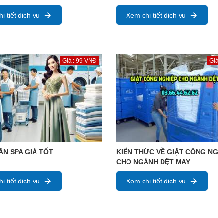
i tiết dịch vụ
Xem chi tiết dịch vụ
Giá : 99 VNĐ
Giá
ĂN SPA GIÁ TỐT
KIẾN THỨC VỀ GIẶT CÔNG NG
CHO NGÀNH DỆT MAY
i tiết dịch vụ
Xem chi tiết dịch vụ