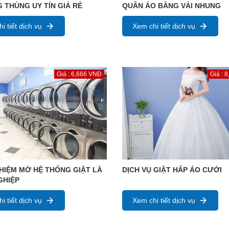
 THÙNG UY TÍN GIÁ RẺ
QUẦN ÁO BẰNG VẢI NHUNG
i tiết dịch vụ
Xem chi tiết dịch vụ
Giá : 6,666 VNĐ
Giá : 
HIỆM MỞ HỆ THỐNG GIẶT LÀ
DỊCH VỤ GIẶT HẤP ÁO CƯỚI
GHIỆP
i tiết dịch vụ
Xem chi tiết dịch vụ