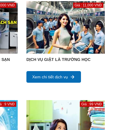
0,000 VNĐ
Giá : 11,000 VNĐ
H SẠN
DỊCH VỤ GIẶT LÀ TRƯỜNG HỌC
Xem chi tiết dịch vụ
á : 9 VNĐ
Giá : 99 VNĐ