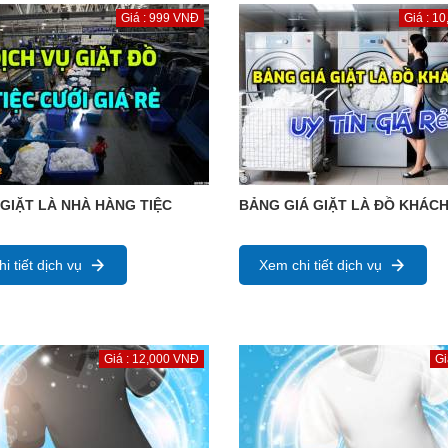
Giá : 999 VNĐ
Giá : 1
 GIẶT LÀ NHÀ HÀNG TIỆC
BẢNG GIÁ GIẶT LÀ ĐỒ KHÁC
i tiết dịch vụ
Xem chi tiết dịch vụ
Giá : 12,000 VNĐ
Gi