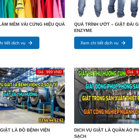
LÀM MỀM VẢI CỨNG HIỆU QUẢ
QUÁ TRÌNH ƯỚT – GIẶT ĐÁ/ G
ENZYME
i tiết dịch vụ
Xem chi tiết dịch vụ
Giá : 999 VNĐ
Giá : 
 GIẶT LÀ ĐỒ BỆNH VIỆN
DỊCH VỤ GIẶT LÀ QUẦN ÁO 
SẠCH