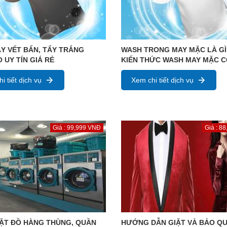
Y VẾT BẨN, TẨY TRẮNG
WASH TRONG MAY MẶC LÀ GÌ
 UY TÍN GIÁ RẺ
KIẾN THỨC WASH MAY MẶC 
i tiết dịch vụ
Xem chi tiết dịch vụ
Giá : 99,999 VNĐ
Giá : 8
ẶT ĐỒ HÀNG THÙNG, QUẦN
HƯỚNG DẪN GIẶT VÀ BẢO Q