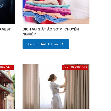
O VEST
DỊCH VỤ GIẶT ÁO SƠ MI CHUYÊN
NGHIỆP
Xem chi tiết dịch vụ
7,899 VNĐ
Giá : 99,999 VNĐ