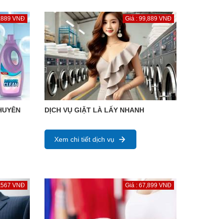
9,889 VNĐ
Giá : 99,889 VNĐ
CHUYÊN
DỊCH VỤ GIẶT LÀ LẤY NHANH
Xem chi tiết dịch vụ
4,567 VNĐ
Giá : 67,899 VNĐ