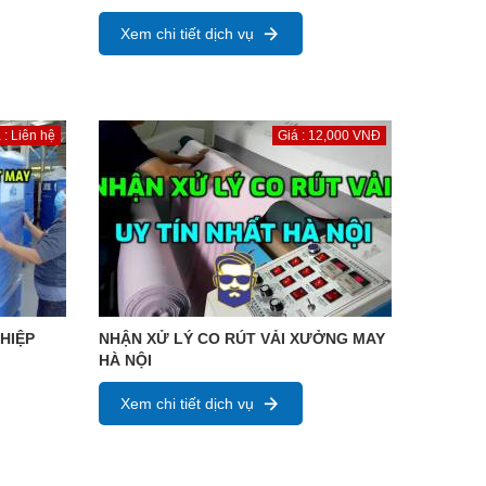
Xem chi tiết dịch vụ
 : Liên hệ
Giá : 12,000 VNĐ
HIỆP
NHẬN XỬ LÝ CO RÚT VẢI XƯỞNG MAY
HÀ NỘI
Xem chi tiết dịch vụ