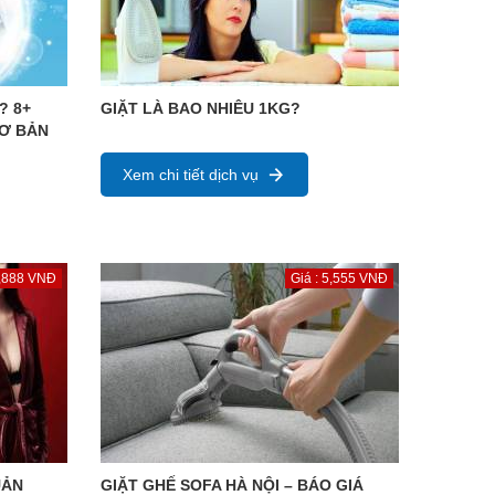
? 8+
GIẶT LÀ BAO NHIÊU 1KG?
CƠ BẢN
Xem chi tiết dịch vụ
8,888 VNĐ
Giá : 5,555 VNĐ
UẢN
GIẶT GHẾ SOFA HÀ NỘI – BÁO GIÁ