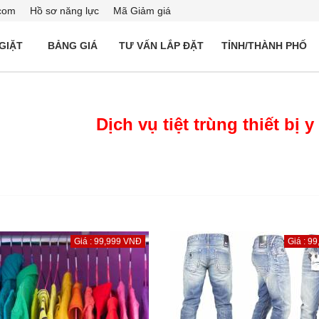
com
Hồ sơ năng lực
Mã Giảm giá
 GIẶT
BẢNG GIÁ
TƯ VẤN LẮP ĐẶT
TỈNH/THÀNH PHỐ
Dịch vụ tiệt trùng thiết bị y
Giá : 99,999 VNĐ
Giá : 9