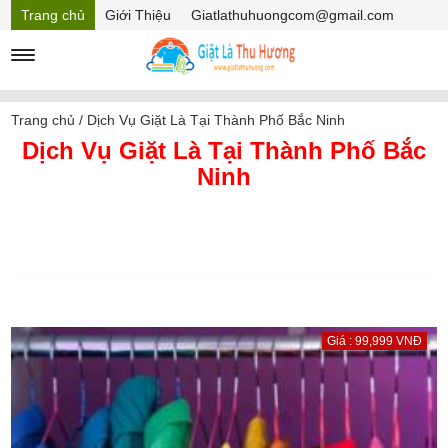
Trang chủ
Giới Thiệu
Giatlathuhuongcom@gmail.com
Hồ sơ năng lực
Mã Giảm giá
Trang chủ
/
Dịch Vụ Giặt Là Tại Thành Phố Bắc Ninh
Dịch Vụ Giặt Là Tại Thành Phố Bắc
Ninh
Giá : 99,999 VNĐ