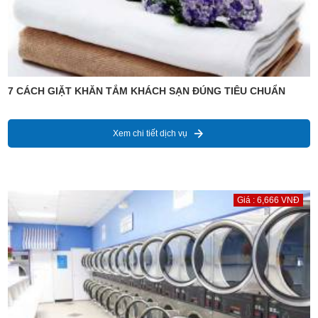
7 CÁCH GIẶT KHĂN TẮM KHÁCH SẠN ĐÚNG TIÊU CHUẨN
Xem chi tiết dịch vụ
Giá : 6,666 VNĐ