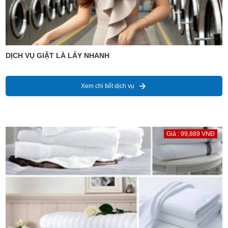
DỊCH VỤ GIẶT LÀ LẤY NHANH
Xem chi tiết dịch vụ
Giá : 99,889 VNĐ