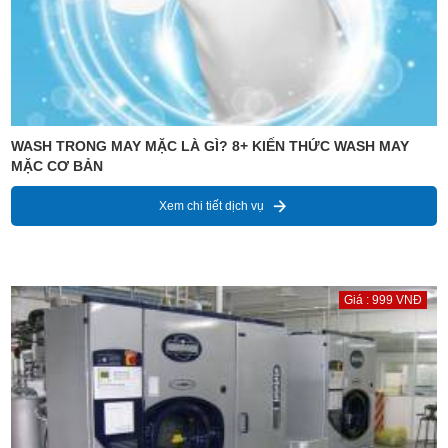
WASH TRONG MAY MẶC LÀ GÌ? 8+ KIẾN THỨC WASH MAY
MẶC CƠ BẢN
Xem chi tiết dịch vụ
Giá : 999 VNĐ