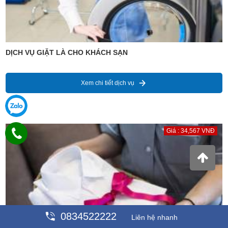
DỊCH VỤ GIẶT LÀ CHO KHÁCH SẠN
Xem chi tiết dịch vụ
Giá : 34,567 VNĐ
0834522222
Liên hệ nhanh