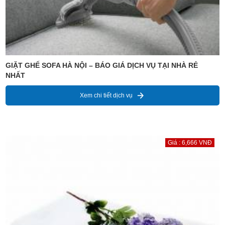
GIẶT GHẾ SOFA HÀ NỘI – BÁO GIÁ DỊCH VỤ TẠI NHÀ RẺ
NHẤT
Xem chi tiết dịch vụ
Giá : 6,666 VNĐ