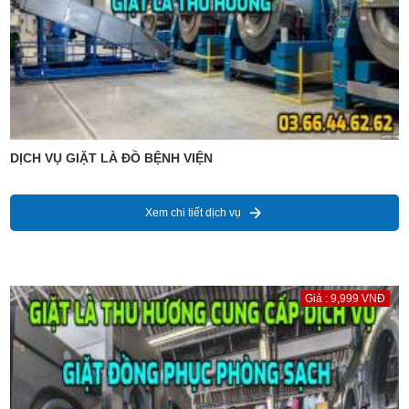
DỊCH VỤ GIẶT LÀ ĐỒ BỆNH VIỆN
Xem chi tiết dịch vụ
Giá : 9,999 VNĐ