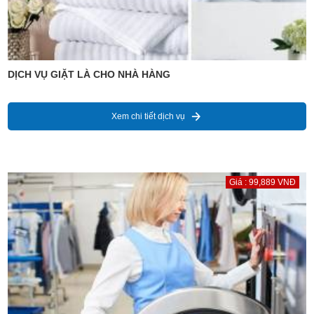
DỊCH VỤ GIẶT LÀ CHO NHÀ HÀNG
Xem chi tiết dịch vụ
Giá : 99,889 VNĐ