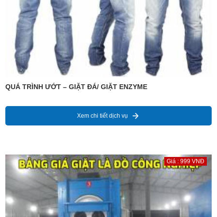
QUÁ TRÌNH ƯỚT – GIẶT ĐÁ/ GIẶT ENZYME
Xem chi tiết dịch vụ
Giá : 999 VNĐ