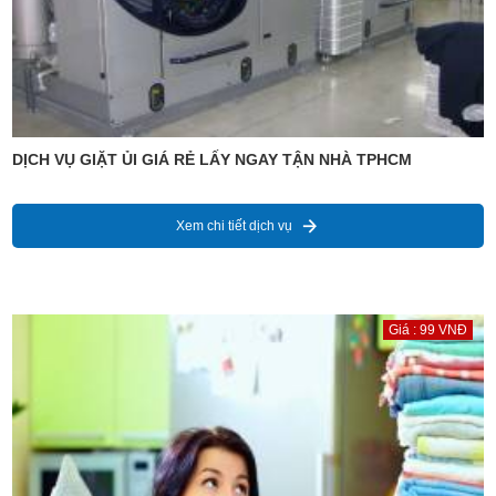
DỊCH VỤ GIẶT ỦI GIÁ RẺ LẤY NGAY TẬN NHÀ TPHCM
Xem chi tiết dịch vụ
Giá : 99 VNĐ