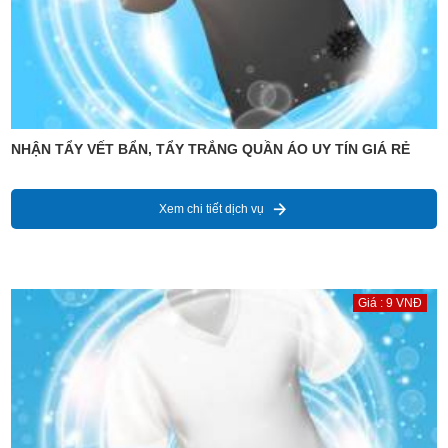
NHẬN TẨY VẾT BẨN, TẨY TRẮNG QUẦN ÁO UY TÍN GIÁ RẺ
Xem chi tiết dịch vụ
Giá : 9 VNĐ