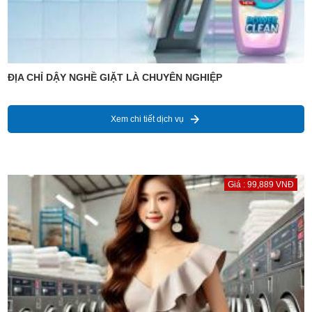
ĐỊA CHỈ DẬY NGHỀ GIẶT LÀ CHUYÊN NGHIỆP
Xem chi tiết dịch vụ
Giá : 99,889 VNĐ