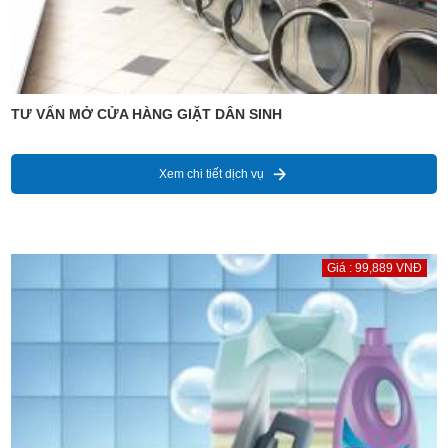
TƯ VẤN MỞ CỬA HÀNG GIẶT DÂN SINH
Xem chi tiết dịch vụ
Giá : 99,889 VNĐ