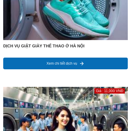
DỊCH VỤ GIẶT GIÀY THỂ THAO Ở HÀ NỘI
Xem chi tiết dịch vụ
Giá : 11,000 VNĐ