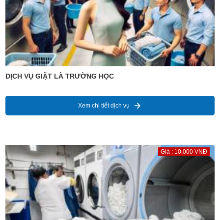
DỊCH VỤ GIẶT LÀ TRƯỜNG HỌC
Xem chi tiết dịch vụ
Giá : 10,000 VNĐ