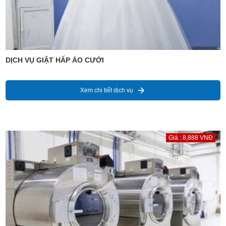
DỊCH VỤ GIẶT HẤP ÁO CƯỚI
Xem chi tiết dịch vụ
Giá : 8,888 VNĐ