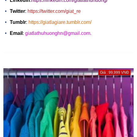
Linkedin
:
https://linkedin.com/giatlathuhuong/
Twitter
:
https://twitter.com/giat_re
Tumblr
:
https://giatlagiare.tumblr.com/
Email
:
giatlathuhuonghn@gmail.com.
Giá : 99,999 VNĐ