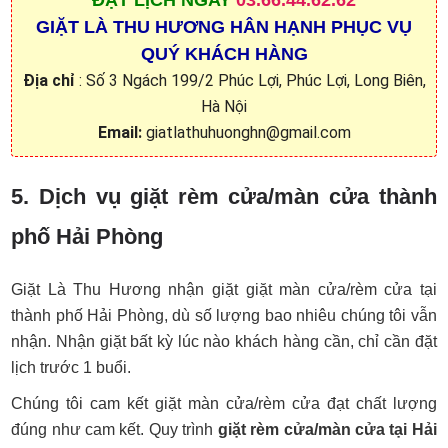
ĐẶT
LỊCH NGAY
03.66.44.62.62
GIẶT LÀ THU HƯƠNG HÂN HẠNH PHỤC VỤ
QUÝ KHÁCH HÀNG
Địa chỉ
: Số 3 Ngách 199/2 Phúc Lợi, Phúc Lợi, Long Biên,
Hà Nội
Email:
giatlathuhuonghn@gmail.com
5. Dịch vụ giặt rèm cửa/màn cửa thành
phố Hải Phòng
Giặt Là Thu Hương nhận giặt giặt màn cửa/rèm cửa tại
thành phố Hải Phòng, dù số lượng bao nhiêu chúng tôi vẫn
nhận. Nhận giặt bất kỳ lúc nào khách hàng cần, chỉ cần đặt
lịch trước 1 buổi.
Chúng tôi cam kết giặt màn cửa/rèm cửa đạt chất lượng
đúng như cam kết. Quy trình
giặt rèm cửa/màn cửa tại Hải