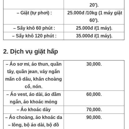
20′).
– Giặt (tự phơi) :
25.000đ /10kg (1 máy giặt
60′).
– Sấy khô 60 phút :
25.000đ /(1 máy).
– Sấy khô 120 phút :
35.000đ /(1 máy).
2. Dịch vụ giặt hấp
– Áo sơ mi, áo thun, quần
30,000.
tây, quần jean, váy ngắn
mấn cô dâu, khăn choàng
cổ, nón.
– Áo vest, áo dài, áo đầm
60,000.
ngắn, áo khoác mỏng
– Áo khoác dày
70,000.
– Áo choàng, áo khoác da
90,000.
– lông, bộ áo dài, bộ đồ