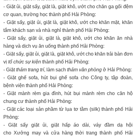
- Giặt ủi, giặt sấy, giặt là, giặt khô, ướt cho chăn ga gối đệm
cơ quan, trường học thành phố Hải Phòng:
- Giặt sấy, giặt ủi, giặt là, giặt khô, ướt cho khăn mặt, khăn
tắm khách sạn và nhà nghỉ thành phố Hải Phòng:
- Giặt sấy, giặt ủi, giặt là, giặt khô, ướt cho khăn ăn nhà
hàng và dịch vụ ăn uống thành phố Hải Phòng:
- Giặt sấy, giặt ủi, giặt là, giặt khô, ướt cho khăn trải bàn đơn
vị
tổ chức sự kiện
thành phố Hải Phòng:
- Giặt
thảm trang trí
, làm sạch
thảm văn phòng
ở Hải Phòng:
- Giặt ghế sofa, hút bụi ghế sofa cho Công ty, tập đoàn,
bệnh viện thành phố Hải Phòng:
- Giặt mành rèm gia đình, hút bụi mành rèm cho căn hộ
chung cư thành phố Hải Phòng:
- Giặt các loại sản phầm từ lụa tơ tằm (silk) thành phố Hải
Phòng:
- Giặt sấy giặt ủi, giặt hấp áo dài, váy đầm dạ hội
cho Xưởng may và cửa hàng thời trang thành phố Hải