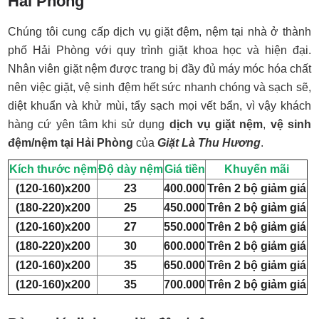
Hải Phòng
Chúng tôi cung cấp dịch vụ giặt đệm, nệm tại nhà ở thành
phố Hải Phòng với quy trình giặt khoa học và hiện đại.
Nhân viên giặt nệm được trang bị đầy đủ máy móc hóa chất
nên việc giặt, vệ sinh đệm hết sức nhanh chóng và sạch sẽ,
diệt khuẩn và khử mùi, tẩy sạch mọi vết bẩn, vì vậy khách
hàng cứ yên tâm khi sử dụng
dịch vụ giặt nệm
,
vệ sinh
đệm/nệm tại Hải Phòng
của
Giặt Là
Thu Hương
.
Kích thước nệm
Độ dày nệm
Giá tiền
Khuyến mãi
(120-160)x200
23
400.000
Trên 2 bộ giảm giá
(180-220)x200
25
450.000
Trên 2 bộ giảm giá
(120-160)x200
27
550.000
Trên 2 bộ giảm giá
(180-220)x200
30
600.000
Trên 2 bộ giảm giá
(120-160)x200
35
650.000
Trên 2 bộ giảm giá
(120-160)x200
35
700.000
Trên 2 bộ giảm giá