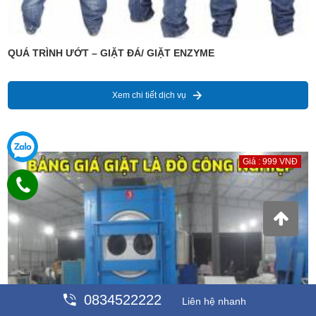
QUÁ TRÌNH ƯỚT – GIẶT ĐÁ/ GIẶT ENZYME
Xem chi tiết dịch vụ
Giá : 999 VNĐ
0834522222
Liên hệ nhanh