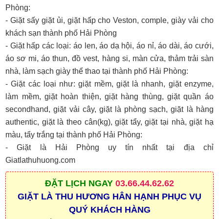
Phòng:
- Giặt sấy giặt ủi, giặt hấp cho Veston, comple, giày vải cho
khách sạn thành phố Hải Phòng
- Giặt hấp các loại: áo len, áo dạ hội, áo nỉ, áo dài, áo cưới,
áo sơ mi, áo thun, đồ vest, hàng si, màn cửa, thảm trải sàn
nhà, làm sạch giày thể thao tại thành phố Hải Phòng:
- Giặt các loại như: giặt mềm, giặt là nhanh, giặt enzyme,
làm mềm, giặt hoàn thiện, giặt hàng thùng, giặt quần áo
secondhand, giặt vải cây, giặt là phòng sạch, giặt là hàng
authentic, giặt là theo cân(kg), giặt tẩy, giặt tại nhà, giặt hạ
màu, tẩy trắng tại thành phố Hải Phòng:
- Giặt là Hải Phòng uy tín nhất tại địa chỉ
Giatlathuhuong.com
ĐẶT
LỊCH NGAY
03.66.44.62.62
GIẶT LÀ THU HƯƠNG HÂN HẠNH PHỤC VỤ
QUÝ KHÁCH HÀNG