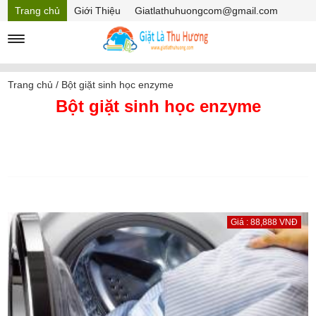
Trang chủ
Giới Thiệu
Giatlathuhuongcom@gmail.com
Hồ sơ năng lực
Mã Giảm giá
Trang chủ
/
Bột giặt sinh học enzyme
Bột giặt sinh học enzyme
Giá : 88,888 VNĐ