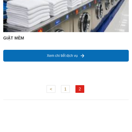
GIẶT MỀM
Xem chi tiết dịch vụ
<
1
2