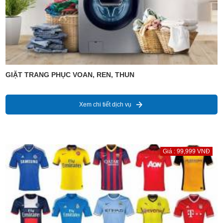
GIẶT TRANG PHỤC VOAN, REN, THUN
Xem chi tiết dịch vụ
Giá : 99,999 VNĐ