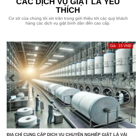
CÁC DỊCH VỤ GIẶT LÀ YÊU
THÍCH
Cơ sở của chúng tôi xin trân trọng giới thiệu tới các quý khách
hàng các dịch vụ giặt bình dân đến cao cấp.
Giá : 15 VNĐ
GIẶT XỬ LÝ VẢI CÂY | XƯỞNG GIẶT VẢI CÂY GIÁ RẺ TẠI HÀ