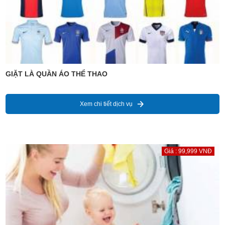
GIẶT LÀ QUẦN ÁO THỂ THAO
Xem chi tiết dịch vụ
Giá : 99,999 VNĐ