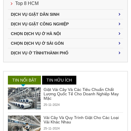
Top 8 HCM
DỊCH VỤ GIẶT DÂN SINH
DỊCH VỤ GIẶT CÔNG NGHIỆP
CHỌN DỊCH VỤ Ở HÀ NỘI
CHỌN DỊCH VỤ Ở SÀI GÒN
DỊCH VỤ Ở TỈNH/THÀNH PHỐ
TIN NỔI BẬT
TIN HỮU ÍCH
Giặt Vải Cây Và Các Tiêu Chuẩn Chất
Lượng Quốc Tế Cho Doanh Nghiệp May
Mặc
25-11-2024
Vải Cây Và Quy Trình Giặt Cho Các Loại
Vải Khác Nhau
25-11-2024