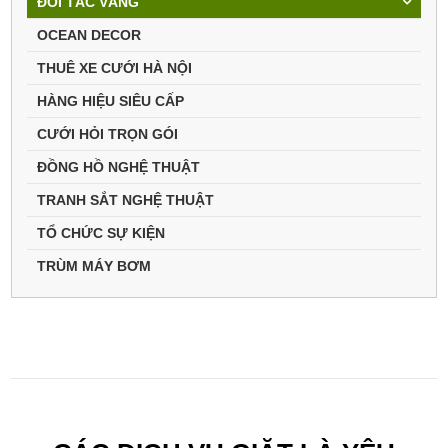
ĐỐI TÁC VÀNG
OCEAN DECOR
THUÊ XE CƯỚI HÀ NỘI
HÀNG HIỆU SIÊU CẤP
CƯỚI HỎI TRỌN GÓI
ĐỒNG HỒ NGHỆ THUẬT
TRANH SẮT NGHỆ THUẬT
TỔ CHỨC SỰ KIỆN
TRÙM MÁY BƠM