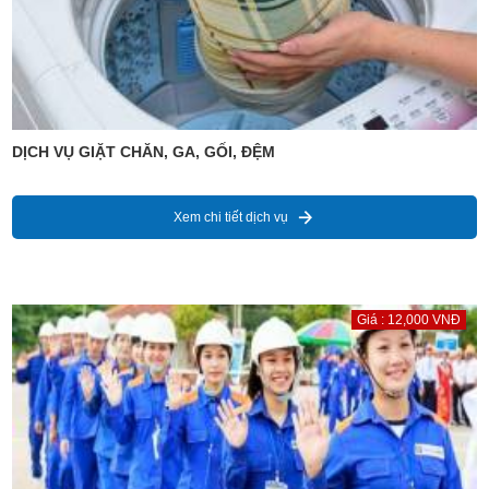
DỊCH VỤ GIẶT CHĂN, GA, GỐI, ĐỆM
Xem chi tiết dịch vụ
Giá : 12,000 VNĐ