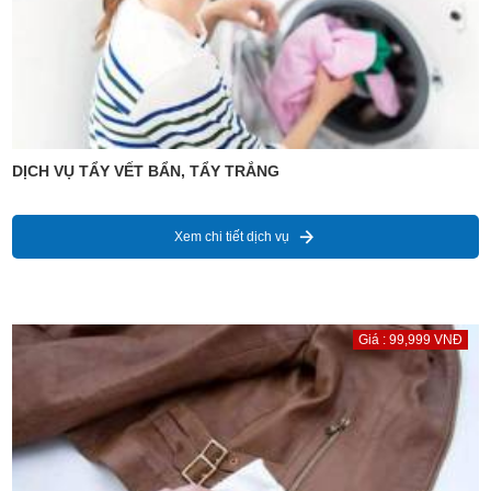
DỊCH VỤ TẨY VẾT BẨN, TẨY TRẮNG
Xem chi tiết dịch vụ
Giá : 99,999 VNĐ