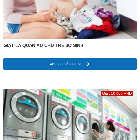
GIẶT LÀ QUẦN ÁO CHO TRẺ SƠ SINH
Xem chi tiết dịch vụ
Giá : 10,000 VNĐ