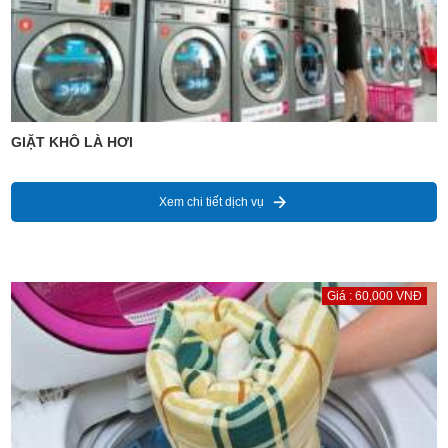
GIẶT KHÔ LÀ HƠI
Xem chi tiết dịch vụ
Giá : 60,000 VNĐ