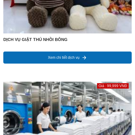
DỊCH VỤ GIẶT THÚ NHỒI BÔNG
Xem chi tiết dịch vụ
Giá : 99,999 VNĐ