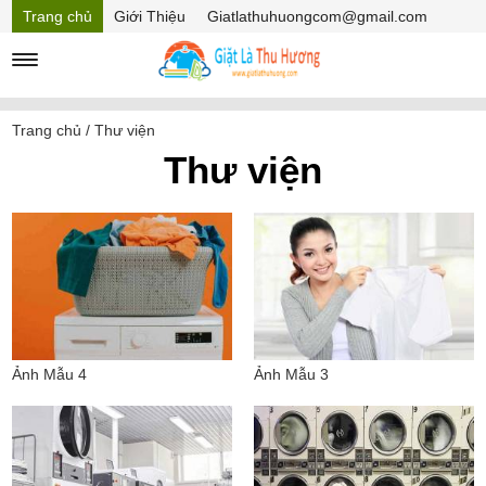
Trang chủ
Giới Thiệu
Giatlathuhuongcom@gmail.com
Hồ sơ năng lực
Mã Giảm giá
Trang chủ
/
Thư viện
Thư viện
Ảnh Mẫu 4
Ảnh Mẫu 3