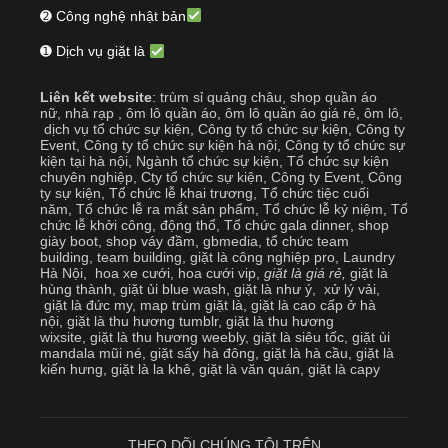
➋ Công nghệ nhật bản
➊ Dịch vụ giặt là
Liên kết website
:
trùm sỉ quảng châu
,
shop quần áo
nữ
,
nhà rạp
,
ôm lô quần áo
,
ôm lô quần áo giá rẻ
,
ôm lô
,
dịch vụ tổ chức sự kiện
,
Công ty tổ chức sự kiện
,
Công ty
Event
,
Công ty tổ chức sự kiện hà nội
,
Công ty tổ chức sự
kiện tại hà nội
,
Ngành tổ chức sự kiện
,
Tổ chức sự kiện
chuyên nghiệp
,
Cty tổ chức sự kiện
,
Công ty Event
,
Công
ty sự kiện
,
Tổ chức lễ khai trương
,
Tổ chức tiệc cuối
năm
,
Tổ chức lễ ra mắt sản phẩm
,
Tổ chức lễ kỷ niệm
,
Tổ
chức lễ khởi công, động thổ
,
Tổ chức gala dinner
,
shop
giày boot
,
shop váy đầm
,
gbmedia
,
tổ chức team
building
,
team building
,
giặt là công nghiệp pro
,
Laundry
Hà Nội
,
hoa xe cưới
,
hoa cưới vip
,
giặt là giá rẻ
,
giặt là
hùng thành
,
giặt ủi blue wash
,
giặt là như ý
,
xử lý vải
,
giặt là đức my
,
map trùm giặt là
,
giặt là cao cấp ở hà
nội
,
giặt là thu hương tumblr
,
giặt là thu hương
wixsite
,
giặt là thu hương weebly
,
giặt là siêu tốc
,
giặt ủi
mandala mũi né
,
giặt sấy hà đông
,
giặt là hà cầu
,
giặt là
kiến hưng
,
giặt là la khê
,
giặt là văn quán
,
giặt là capy
THEO DÕI CHÚNG TÔI TRÊN